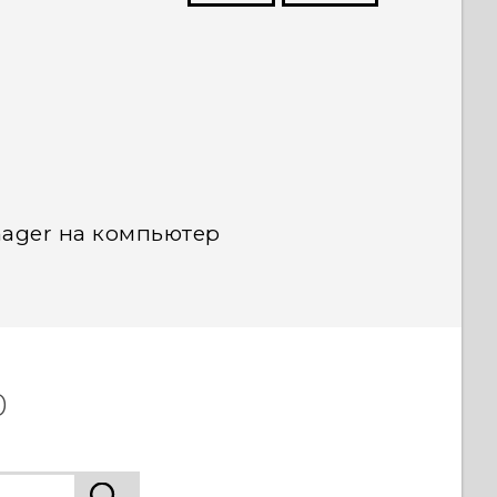
угим пользователям находить самую
полезную информацию.
ager на компьютер
0