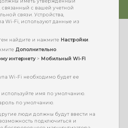
 должны иметь утвержденный
 связанный с вашей учетной
льной связи. Устройства,
па
Wi-Fi
, используют данные из
затем найдите и нажмите
Настройки
.
ажмите
Дополнительно
.
му интернету
>
Мобильный Wi-Fi
упа
Wi-Fi
необходимо будет ее
и используйте имя по умолчанию.
ароль по умолчанию.
другие люди должны будут ввести на
ь возможность подключиться и
ве беспроводного маршрутизатора.