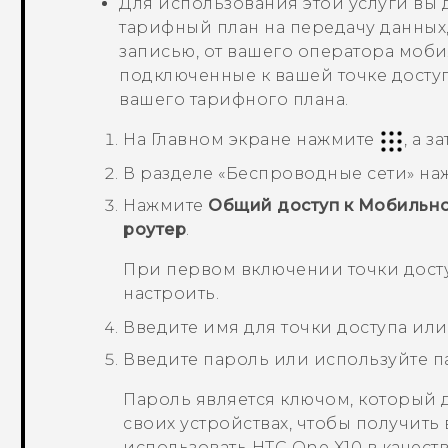
Для использования этой услуги вы
тарифный план на передачу данных,
записью, от вашего оператора моби
подключенные к вашей точке досту
вашего тарифного плана.
На
Главном
экране нажмите
, а 
В разделе «
Беспроводные сети
» н
Нажмите
Общий доступ к Мобильно
роутер
.
При первом включении точки дост
настроить.
Введите имя для точки доступа ил
Введите пароль или используйте п
Пароль является ключом, который 
своих устройствах, чтобы получит
использовать
HTC One X10
в качест