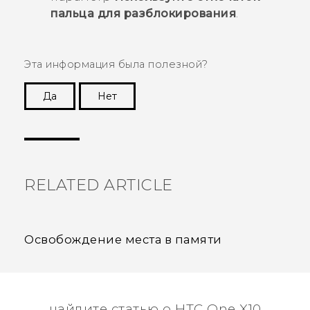
пальца для разблокирования
.
Эта информация была полезной?
Да
Нет
Спасибо! Ваши отзывы помогают другим
пользователям находить самую полезную
информацию.
RELATED ARTICLE
Освобождение места в памяти
найдите статью о HTC One X10