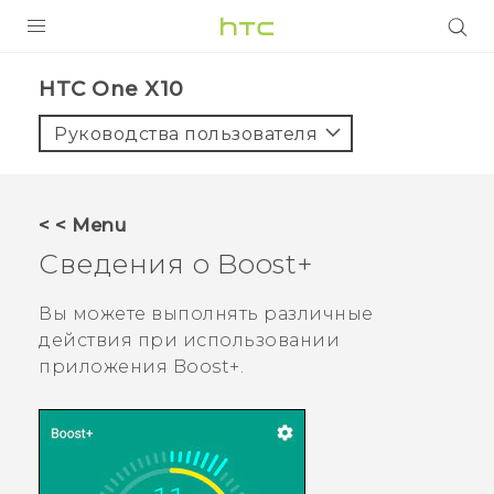
УСТРОЙСТВА
HTC One X10‎
5G
Руководства пользователя
СМАРТФОНЫ
АКСЕССУАРЫ
< < Menu
VIVE
Сведения о
Boost+
VIVERSE
Вы можете выполнять различные
действия при использовании
ПОДДЕРЖКА
приложения
Boost+
.