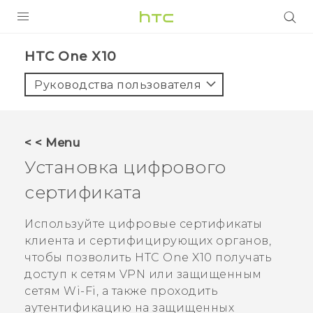
УСТРОЙСТВА
HTC One X10‎
5G
Руководства пользователя
СМАРТФОНЫ
АКСЕССУАРЫ
< < Menu
VIVE
Установка цифрового
VIVERSE
сертификата
ПОДДЕРЖКА
Используйте цифровые сертификаты
клиента и сертифицирующих органов,
чтобы позволить
HTC One X10
получать
доступ к сетям VPN или защищенным
сетям Wi-Fi, а также проходить
аутентификацию на защищенных