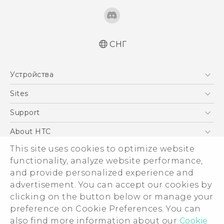
СНГ
Русский - Краткое руководство
Устройства
Русский - Руководство пользователя
Русский - Руководство по безопасности и
5G
Sites
соответствию стандартам
Смартфоны
HTC Dev
Support
Қазақ - жұмысты бастау нұсқаулығы
EXODUS
Қазақ - Пайдаланушы нұсқаулығы
HTC Research
ПОДДЕРЖКА
About HTC
Аксессуары
Қазақ - Қауіпсіздік және нормативтік
ESG
This site uses cookies to optimize website
ақпараты
VIVE
functionality, analyze website performance,
English - Quick start guide
Инвестирование
and provide personalized experience and
English - User manual
Политика конфиденциальности
advertisement. You can accept our cookies by
English - Safety and regulatory guide
Безопасность продуктов
clicking on the button below or manage your
© 2011-2026 HTC Corporation
preference on Cookie Preferences. You can
Вакансии
Условия использования.
also find more information about our
Cookie