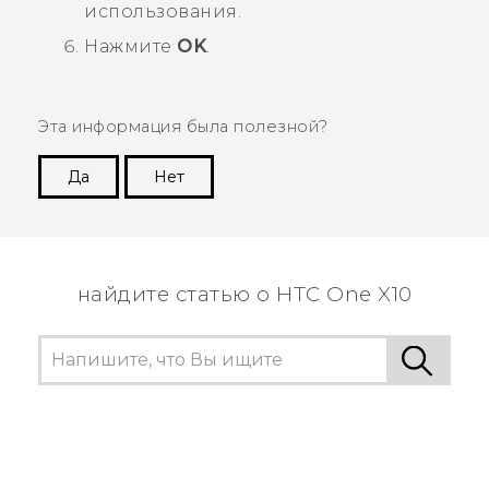
использования.
Нажмите
OK
.
Эта информация была полезной?
Да
Нет
Спасибо! Ваши отзывы помогают другим
пользователям находить самую полезную
информацию.
найдите статью о HTC One X10