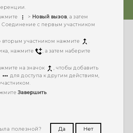
ференции.
нажмите
>
Новый вызов
, а затем
. Соединение с первым участником
о вторым участником нажмите
.
ика, нажмите
, а затем наберите
ажмите на значок
, чтобы добавить
е
для доступа к другим действиям,
участником.
ажмите
Завершить
.
ыла полезной?
Да
Нет