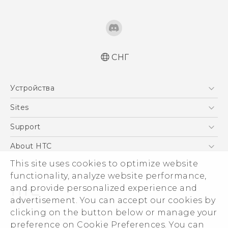
СНГ
Русский - Краткое руководство
Устройства
Русский - Руководство пользователя
Русский - Руководство по безопасности и
5G
Sites
соответствию стандартам
Смартфоны
HTC Dev
Support
Қазақ - жұмысты бастау нұсқаулығы
EXODUS
Қазақ - Пайдаланушы нұсқаулығы
HTC Research
ПОДДЕРЖКА
About HTC
Аксессуары
Қазақ - Қауіпсіздік және нормативтік
ESG
This site uses cookies to optimize website
ақпараты
VIVE
functionality, analyze website performance,
English - Quick start guide
Инвестирование
and provide personalized experience and
English - User manual
Политика конфиденциальности
advertisement. You can accept our cookies by
English - Safety and regulatory guide
Безопасность продуктов
clicking on the button below or manage your
© 2011-2026 HTC Corporation
preference on Cookie Preferences. You can
Вакансии