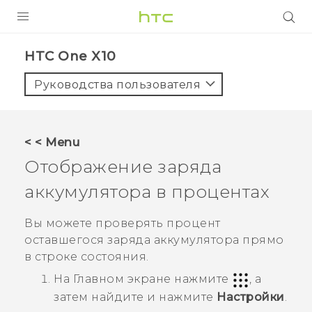
УСТРОЙСТВА
HTC One X10‎
5G
Руководства пользователя
СМАРТФОНЫ
АКСЕССУАРЫ
< < Menu
VIVE
Отображение заряда
VIVERSE
аккумулятора в процентах
ПОДДЕРЖКА
Вы можете проверять процент
оставшегося заряда аккумулятора прямо
в строке состояния.
На
Главном
экране нажмите
, а
затем найдите и нажмите
Настройки
.