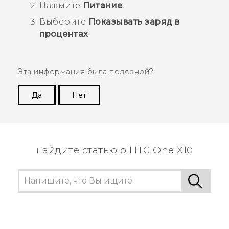
Нажмите
Питание
.
Выберите
Показывать заряд в
процентах
.
Эта информация была полезной?
Да
Нет
Спасибо! Ваши отзывы помогают другим
пользователям находить самую полезную
информацию.
найдите статью о HTC One X10