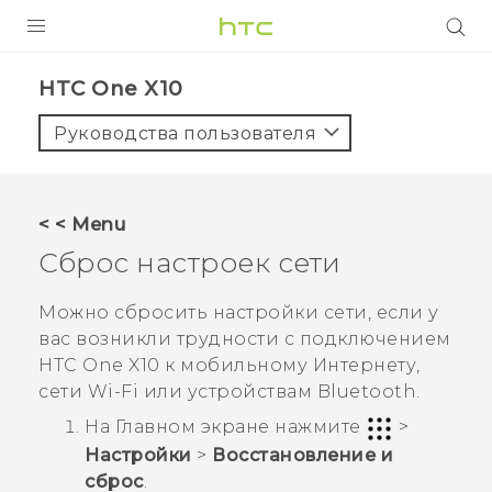
УСТРОЙСТВА
HTC One X10‎
5G
Руководства пользователя
СМАРТФОНЫ
АКСЕССУАРЫ
< < Menu
VIVE
Сброс настроек сети
VIVERSE
Можно сбросить настройки сети, если у
вас возникли трудности с подключением
ПОДДЕРЖКА
HTC One X10
к мобильному Интернету,
сети
Wi-Fi
или устройствам
Bluetooth
.
На
Главном
экране нажмите
>
Настройки
>
Восстановление и
сброс
.