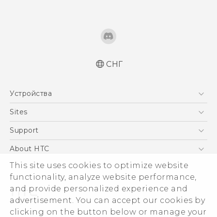
СНГ
Русский - Краткое руководство
Устройства
Русский - Руководство пользователя
Русский - Руководство по безопасности и
5G
Sites
соответствию стандартам
Смартфоны
HTC Dev
Support
Қазақ - жұмысты бастау нұсқаулығы
EXODUS
Қазақ - Пайдаланушы нұсқаулығы
HTC Research
ПОДДЕРЖКА
About HTC
Аксессуары
Қазақ - Қауіпсіздік және нормативтік
ESG
This site uses cookies to optimize website
ақпараты
VIVE
functionality, analyze website performance,
English - Quick start guide
Инвестирование
and provide personalized experience and
English - User manual
Политика конфиденциальности
advertisement. You can accept our cookies by
English - Safety and regulatory guide
Безопасность продуктов
clicking on the button below or manage your