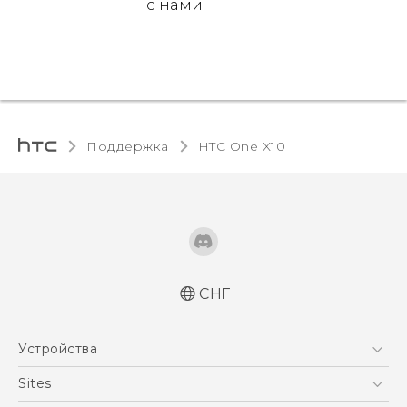
с нами
Поддержка
HTC One X10‎
СНГ
Русский - Краткое руководство
Устройства
Русский - Руководство пользователя
Русский - Руководство по безопасности и
5G
Sites
соответствию стандартам