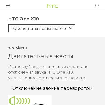
УСТРОЙСТВА
HTC One X10‎
5G
Руководства пользователя
СМАРТФОНЫ
АКСЕССУАРЫ
< < Menu
VIVE
Двигательные жесты
VIVERSE
Используйте двигательные жесты для
отключения звука
HTC One X10
,
ПОДДЕРЖКА
уменьшения громкости звонка и пр.
Отключение звонка переворотом