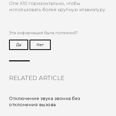
One X10
горизонтально, чтобы
использовать более крупную клавиатуру.
Эта информация была полезной?
Да
Нет
Спасибо! Ваши отзывы помогают другим
пользователям находить самую полезную
информацию.
RELATED ARTICLE
Отключение звука звонка без
отклонения вызова