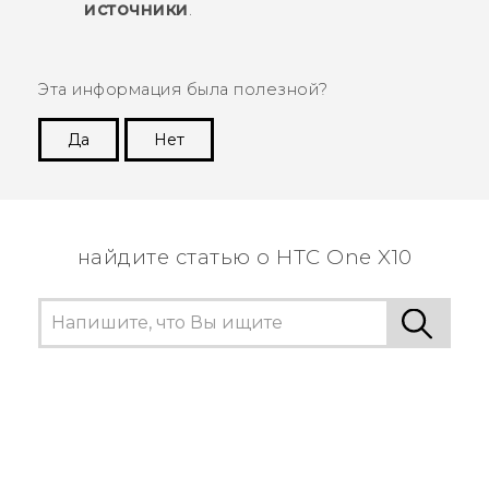
источники
.
Эта информация была полезной?
Да
Нет
Спасибо! Ваши отзывы помогают другим
пользователям находить самую полезную
информацию.
найдите статью о HTC One X10