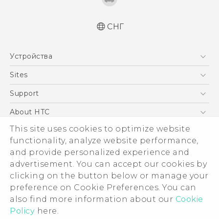
СНГ
Русский - Краткое руководство
Устройства
Русский - Руководство пользователя
Русский - Руководство по безопасности и
5G
Sites
соответствию стандартам
Смартфоны
HTC Dev
Support
Қазақ - жұмысты бастау нұсқаулығы
EXODUS
Қазақ - Пайдаланушы нұсқаулығы
HTC Research
ПОДДЕРЖКА
About HTC
Аксессуары
Қазақ - Қауіпсіздік және нормативтік
This site uses cookies to optimize website
ESG
ақпараты
VIVE
functionality, analyze website performance,
English - Quick start guide
Инвестирование
and provide personalized experience and
English - User manual
Политика конфиденциальности
advertisement. You can accept our cookies by
English - Safety and regulatory guide
Безопасность продуктов
clicking on the button below or manage your
© 2011-2026 HTC Corporation
preference on Cookie Preferences. You can
Вакансии
also find more information about our
Cookie
Условия использования.
Security and Privacy Whitepaper
Policy
here.