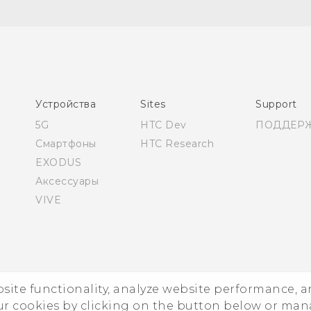
Русский - Руководство пользователя
Русский - Руководство по безопасности и
соответствию стандартам
Қазақ - жұмысты бастау нұсқаулығы
Қазақ - Пайдаланушы нұсқаулығы
Қазақ - Қауіпсіздік және нормативтік ақпараты
Устройства
Sites
Support
English - Quick start guide
5G
HTC Dev
ПОДДЕР
English - User manual
Смартфоны
HTC Research
English - Safety and regulatory guide
EXODUS
Аксессуары
VIVE
ebsite functionality, analyze website performance, 
© 2011-202
ur cookies by clicking on the button below or ma