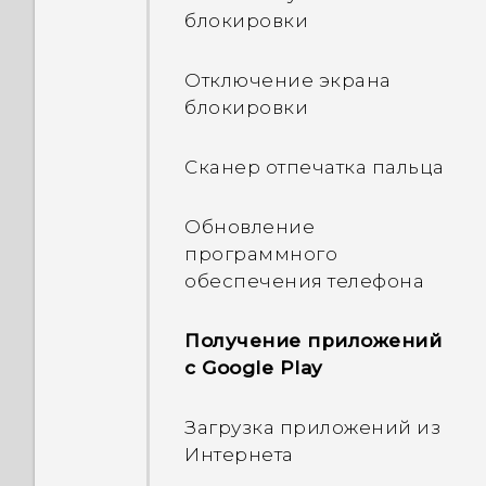
Выделение,
блокировки
копирование и вставка
текста
Отключение экрана
блокировки
Ввод текста
Сканер отпечатка пальца
Как увеличить скорость
набора текста?
Обновление
программного
Получение справки и
обеспечения телефона
устранение неполадок
Получение приложений
с Google Play
Загрузка приложений из
Интернета