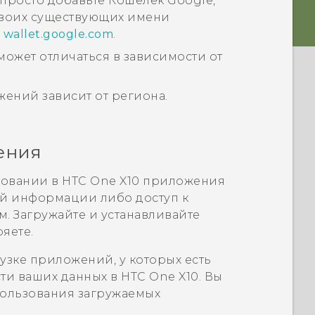
, просто добавьте
Кошелек Google
,
своих существующих имени
е
wallet.google.com
.
может отличаться в зависимости от
ений зависит от региона.
ения
зовании в
HTC One X10
приложения
ой информации либо доступ к
 Загружайте и устанавливайте
яете.
узке приложений, у которых есть
сти ваших данных в
HTC One X10
. Вы
спользования загружаемых