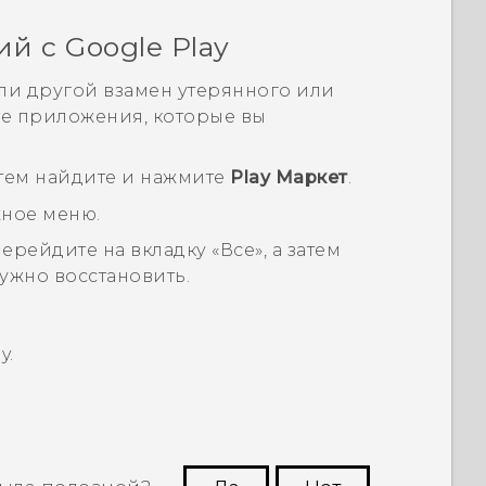
ий с
Google Play
ли другой взамен утерянного или
те приложения, которые вы
затем найдите и нажмите
Play Маркет
.
жное меню.
 перейдите на вкладку «
Все
», а затем
ужно восстановить.
y
.