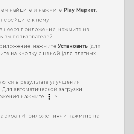
затем найдите и нажмите
Play Маркет
.
перейдите к нему.
ившееся приложение, нажмите на
зывы пользователей.
приложение, нажмите
Установить
(для
те на кнопку с ценой (для платных
тся в результате улучшения
 Для автоматической загрузки
ложения нажмите
>
а экран «
Приложения
» и нажмите на