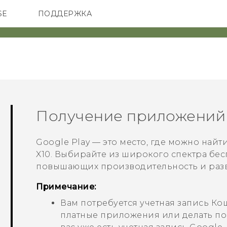
SE
ПОДДЕРЖКА
ОНЫ
АКСЕССУАРЫ
VIVE
Получение приложений
Google Play
— это место, где можно най
X10
. Выбирайте из широкого спектра бе
повышающих производительность и разв
Примечание:
Вам потребуется учетная запись
Ко
платные приложения или делать по