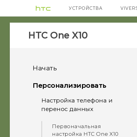
УСТРОЙСТВА
VIVER
5G
СМАРТФ
HTC One X10‎
Начать
Функции, которыми вы
Персонализировать
можете наслаждаться
Настройка телефона и
Распаковка
перенос данных
Что изменилось в
приложении «Камера»
Ваша первая неделя с
Обзор HTC One X10
Первоначальная
новым телефоном
Лучшее от приложений
настройка HTC One X10