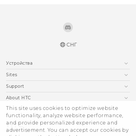
СНГ
Русский - Краткое руководство
Устройства
Русский - Руководство пользователя
Русский - Руководство по безопасности и
5G
Sites
соответствию стандартам
Смартфоны
HTC Dev
Support
Қазақ - жұмысты бастау нұсқаулығы
EXODUS
Қазақ - Пайдаланушы нұсқаулығы
HTC Research
ПОДДЕРЖКА
About HTC
Аксессуары
Қазақ - Қауіпсіздік және нормативтік
This site uses cookies to optimize website
ESG
ақпараты
VIVE
functionality, analyze website performance,
English - Quick start guide
Инвестирование
and provide personalized experience and
English - User manual
Политика конфиденциальности
advertisement. You can accept our cookies by
English - Safety and regulatory guide