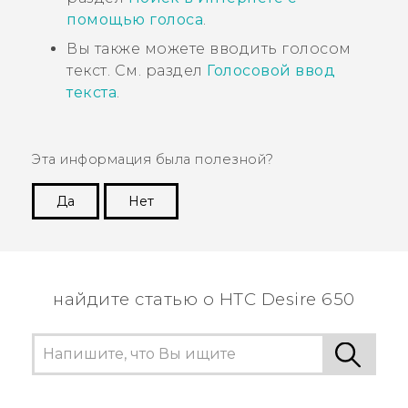
помощью голоса
.
Вы также можете вводить голосом
текст. См. раздел
Голосовой ввод
текста
.
Эта информация была полезной?
Да
Нет
Спасибо! Ваши отзывы помогают другим
пользователям находить самую полезную
информацию.
найдите статью о HTC Desire 650