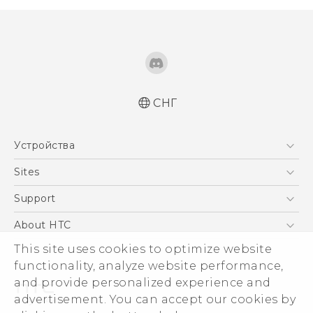
СНГ
Русский - Краткое руководство
Устройства
Русский - Руководство пользователя
Қазақ - жұмысты бастау нұсқаулығы
5G
Sites
Қазақ - Пайдаланушы нұсқаулығы
Смартфоны
HTC Dev
Support
English - Quick start guide
EXODUS
English - User manual
HTC Research
ПОДДЕРЖКА
About HTC
Аксессуары
English - Safety and regulatory guide
This site uses cookies to optimize website
ESG
VIVE
functionality, analyze website performance,
Инвестирование
and provide personalized experience and
Политика конфиденциальности
advertisement. You can accept our cookies by