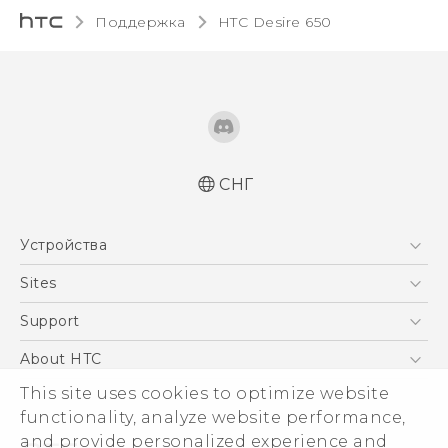
Поддержка
HTC Desire 650‎
СНГ
Русский - Краткое руководство
Устройства
Русский - Руководство пользователя
Қазақ - жұмысты бастау нұсқаулығы
5G
Sites
Қазақ - Пайдаланушы нұсқаулығы
Смартфоны
HTC Dev
Support
English - Quick start guide
EXODUS
English - User manual
HTC Research
ПОДДЕРЖКА
About HTC
Аксессуары
English - Safety and regulatory guide
ESG
This site uses cookies to optimize website
VIVE
functionality, analyze website performance,
Инвестирование
and provide personalized experience and