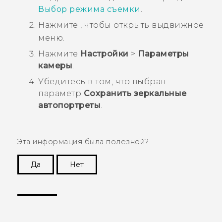
Выбор режима съемки
.
Нажмите
, чтобы открыть выдвижное
меню.
Нажмите
Настройки
>
Параметры
камеры
.
Убедитесь в том, что выбран
параметр
Сохранить зеркальные
автопортреты
.
Эта информация была полезной?
Да
Нет
Спасибо! Ваши отзывы помогают другим
пользователям находить самую полезную
информацию.