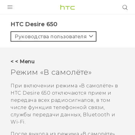
УСТРОЙСТВА
HTC Desire 650‎
5G
Руководства пользователя
СМАРТФОНЫ
АКСЕССУАРЫ
< < Menu
VIVE
Режим «В самолёте»
VIVERSE
При включении режима «В самолёте» в
HTC Desire 650
отключаются прием и
ПОДДЕРЖКА
передача всех радиосигналов, в том
числе функция телефонной связи,
службы передачи данных,
Bluetooth
и
Wi-Fi
.
После выхода из режима «В самолёте»