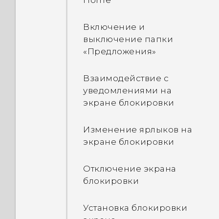
Home"
«Интеллектуальная
блокировка» и как ее
Включение и
использовать?
выключение папки
«Предложения»
Почему появляется окно
с запросом пароля для
Взаимодействие с
расшифровывания
уведомлениями на
телефона при
экране блокировки
перезагрузке или
включении телефона?
Изменение ярлыков на
экране блокировки
При снятии блокировки
экрана отображается
Отключение экрана
сообщение о том, что
блокировки
функции защиты
устройства больше не
Установка блокировки
активны. Что такое защита