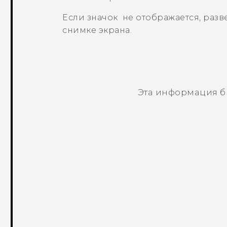
Если значок
не отображается, разв
снимке экрана.
Эта информация б
Спасибо! Ваши отзывы помогают др