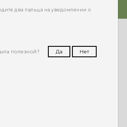
едите два пальца на уведомлении о
ыла полезной?
Да
Нет
угим пользователям находить самую
полезную информацию.