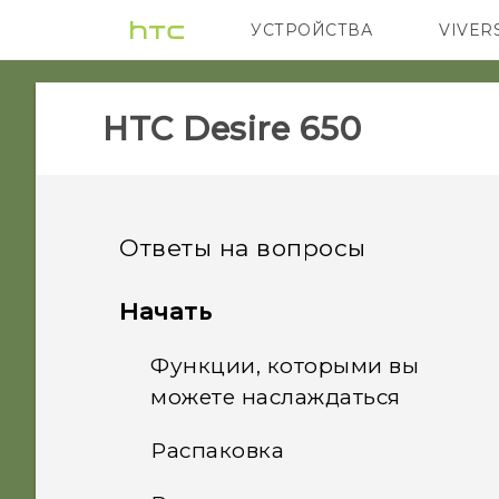
УСТРОЙСТВА
VIVER
5G
СМАРТФ
HTC Desire 650‎
Ответы на вопросы
GETTING STARTED
Начать
Функции, которыми вы
Что делать, если мой
телефон не включается?
можете наслаждаться
Распаковка
Как перезагрузить
Что изменилось в
телефон с помощью
приложении «Камера»