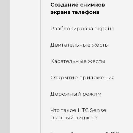
Обновления ПО и
Создание снимков
приложений
Почему режим
экрана телефона
«Энергосбережение» и
«Режим максимального
Разблокировка экрана
энергосбережения»
неактивны?
Двигательные жесты
Как приложение
Касательные жесты
переходит в режим App
standby ("Спящий
Открытие приложения
режим") Android для
экономии заряда
Дорожный режим
аккумулятора?
Что такое HTC Sense
Для чего используется
Главный виджет?
параметр «Оптимизация
использования
аккумулятора» в меню