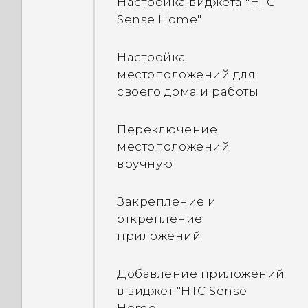
Настройка виджета "HTC
«Настройки»?
Sense Home"
Как пройти экран входа в
Настройка
учетную запись Google
местоположений для
после сброса настроек
своего дома и работы
телефона?
Переключение
Что делать, если я забыл
местоположений
пароль, PIN-код или
вручную
комбинацию блокировки
экрана в моем телефоне?
Закрепление и
открепление
Что делать, если мой
приложений
телефон потерян или
украден?
Добавление приложений
в виджет "HTC Sense
Что такое