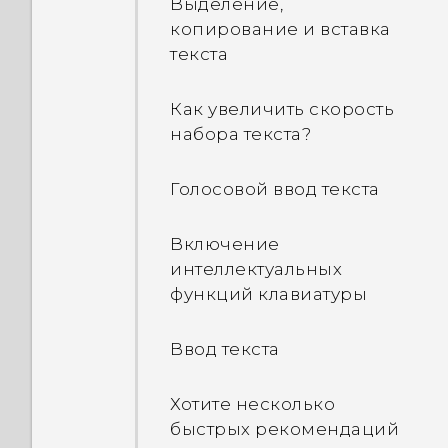
свободной памяти
Выделение,
меньше общей емкости.
копирование и вставка
Почему?
текста
Какова разница между
Как увеличить скорость
использованием карты
набора текста?
microSD в качестве
съемного накопителя и
Голосовой ввод текста
внутренней памяти?
Включение
Как создать резервную
интеллектуальных
копию фотографий и
функций клавиатуры
видеозаписей?
Ввод текста
Как копировать файлы с
телефона на компьютер и
Хотите несколько
обратно?
быстрых рекомендаций