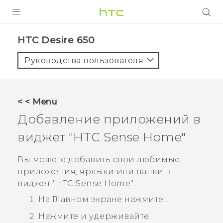
УСТРОЙСТВА
HTC Desire 650‎
5G
Руководства пользователя
СМАРТФОНЫ
АКСЕССУАРЫ
< < Menu
VIVE
Добавление приложений в
VIVERSE
виджет "‍
HTC Sense
Home"‍
ПОДДЕРЖКА
Вы можете добавить свои любимые
приложения, ярлыки или папки в
виджет "‍
HTC Sense
Home"‍.
На
Главном
экране нажмите
.
Нажмите и удерживайте