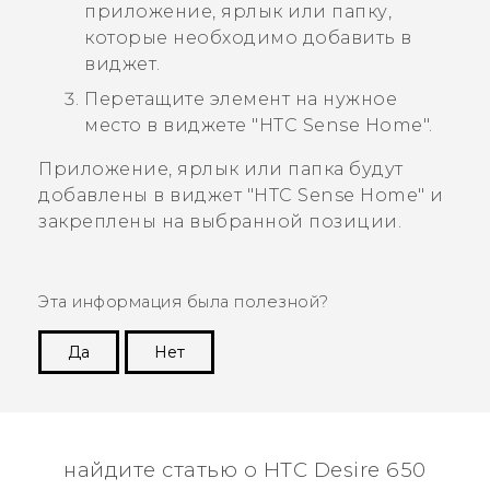
приложение, ярлык или папку,
которые необходимо добавить в
виджет.
Перетащите элемент на нужное
место в виджете "‍
HTC Sense
Home"‍.
Приложение, ярлык или папка будут
добавлены в виджет "‍
HTC Sense
Home"‍ и
закреплены на выбранной позиции.
Эта информация была полезной?
Да
Нет
Спасибо! Ваши отзывы помогают другим
пользователям находить самую полезную
информацию.
найдите статью о HTC Desire 650