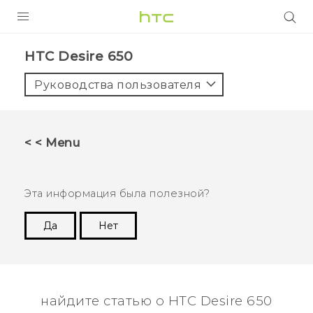
УСТРОЙСТВА
HTC Desire 650‎
5G
Руководства пользователя
СМАРТФОНЫ
АКСЕССУАРЫ
< < Menu
VIVE
VIVERSE
Эта информация была полезной?
ПОДДЕРЖКА
Да
Нет
Спасибо! Ваши отзывы помогают другим
пользователям находить самую полезную
информацию.
найдите статью о HTC Desire 650