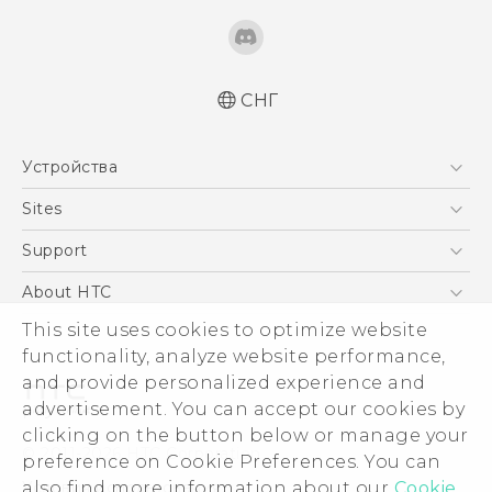
СНГ
Русский - Краткое руководство
Устройства
Русский - Руководство пользователя
Қазақ - жұмысты бастау нұсқаулығы
5G
Sites
Қазақ - Пайдаланушы нұсқаулығы
Смартфоны
HTC Dev
Support
English - Quick start guide
EXODUS
English - User manual
HTC Research
ПОДДЕРЖКА
About HTC
Аксессуары
English - Safety and regulatory guide
ESG
This site uses cookies to optimize website
VIVE
functionality, analyze website performance,
Инвестирование
and provide personalized experience and
Политика конфиденциальности
advertisement. You can accept our cookies by
Безопасность продуктов
clicking on the button below or manage your
© 2011-2026 HTC Corporation
preference on Cookie Preferences. You can
Вакансии
Условия использования.
also find more information about our
Cookie