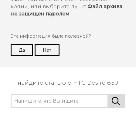
копии, или выберите пункт
Файл архива
не защищен паролем
.
Эта информация была полезной?
Да
Нет
Спасибо! Ваши отзывы помогают другим
пользователям находить самую полезную
информацию.
найдите статью о HTC Desire 650