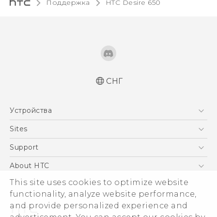
Поддержка
HTC Desire 650‎
СНГ
Русский - Краткое руководство
Устройства
Русский - Руководство пользователя
Қазақ - жұмысты бастау нұсқаулығы
5G
Sites
Қазақ - Пайдаланушы нұсқаулығы
Смартфоны
HTC Dev
Support
English - Quick start guide
EXODUS
English - User manual
HTC Research
ПОДДЕРЖКА
About HTC
Аксессуары
English - Safety and regulatory guide
This site uses cookies to optimize website
ESG
VIVE
functionality, analyze website performance,
Инвестирование
and provide personalized experience and
Политика конфиденциальности