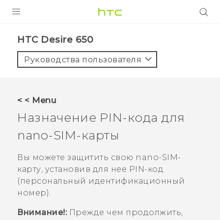
УСТРОЙСТВА
HTC Desire 650‎
5G
Руководства пользователя
СМАРТФОНЫ
АКСЕССУАРЫ
< < Menu
VIVE
Назначение PIN-кода для
VIVERSE
nano-SIM
-карты
ПОДДЕРЖКА
Вы можете защитить свою
nano-SIM
-
карту, установив для нее PIN-код
(персональный идентификационный
номер).
Внимание!:
Прежде чем продолжить,