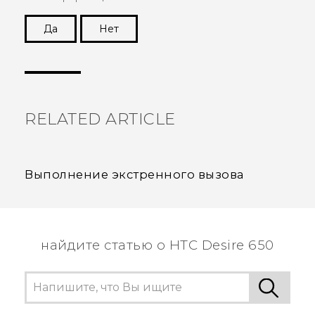
Да
Нет
Спасибо! Ваши отзывы помогают другим
пользователям находить самую полезную
информацию.
RELATED ARTICLE
Выполнение экстренного вызова
найдите статью о HTC Desire 650