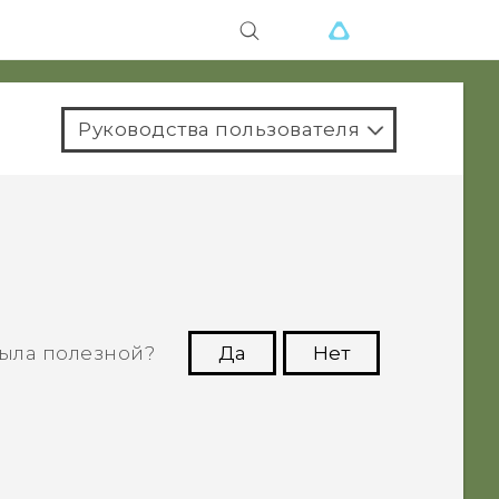
Руководства пользователя
ыла полезной?
Да
Нет
угим пользователям находить самую
полезную информацию.