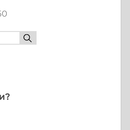
50
и?