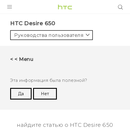
УСТРОЙСТВА
HTC Desire 650‎
5G
Руководства пользователя
СМАРТФОНЫ
АКСЕССУАРЫ
< < Menu
VIVE
VIVERSE
Эта информация была полезной?
ПОДДЕРЖКА
Да
Нет
Спасибо! Ваши отзывы помогают другим
пользователям находить самую полезную
информацию.
найдите статью о HTC Desire 650