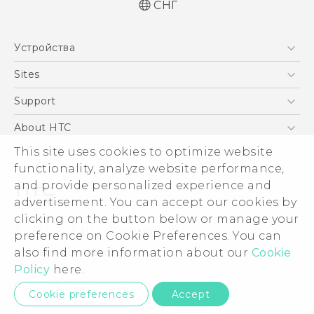
СНГ
Русский - Руководство пользователя
Устройства
Русский - Руководство по безопасности и
соответствию стандартам
5G
Sites
Қазақ - Пайдаланушы нұсқаулығы
Смартфоны
HTC Dev
Support
Қазақ - Қауіпсіздік және нормативтік
EXODUS
ақпараты
HTC Research
ПОДДЕРЖКА
About HTC
Аксессуары
English - Quick start guide
This site uses cookies to optimize website
ESG
English - User manual
VIVE
functionality, analyze website performance,
Инвестирование
and provide personalized experience and
Политика конфиденциальности
advertisement. You can accept our cookies by
Безопасность продуктов
clicking on the button below or manage your
© 2011-2026 HTC Corporation
preference on Cookie Preferences. You can
Вакансии
also find more information about our
Cookie
Условия использования.
Security and Privacy Whitepaper
Policy
here.
Privacy Contact:
Global-Privacy@htc.com
Cookie preferences
Accept