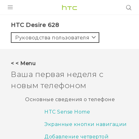
УСТРОЙСТВА
HTC Desire 628‎
5G
Руководства пользователя
СМАРТФОНЫ
АКСЕССУАРЫ
< < Menu
VIVE
Ваша первая неделя с
VIVERSE
новым телефоном
ПОДДЕРЖКА
Основные сведения о телефоне
HTC Sense Home
Экранные кнопки навигации
Добавление четвертой