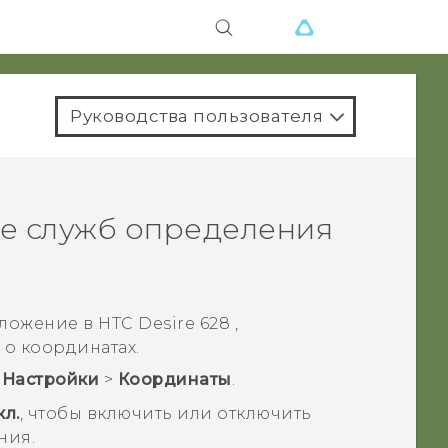
Руководства пользователя
е служб определения
оложение в
HTC Desire 628
,
о координатах.
>
Настройки
>
Координаты
.
кл.
, чтобы включить или отключить
ния.