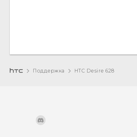
Панель "Уведомления"
Управление
уведомлениями
приложений
Уведомляющий
Поддержка
HTC Desire 628‎
индикатор
Выделение,
копирование и вставка
текста
Клавиатура HTC Sense