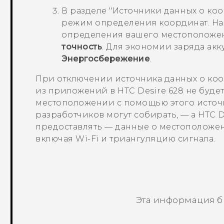
В разделе
"Источники данных о коо
режим определения координат.
На
определения вашего местоположе
точность
. Для экономии заряда ак
Энергосбережение
.
При отключении источника данных о коо
из приложений в
HTC Desire 628
не буде
местоположении с помощью этого источ
разработчиков могут собирать, — а
HTC D
предоставлять — данные о местоположе
включая
Wi-Fi
и триангуляцию сигнала.
Эта информация б
Спасибо! Ваши отзывы помогают др