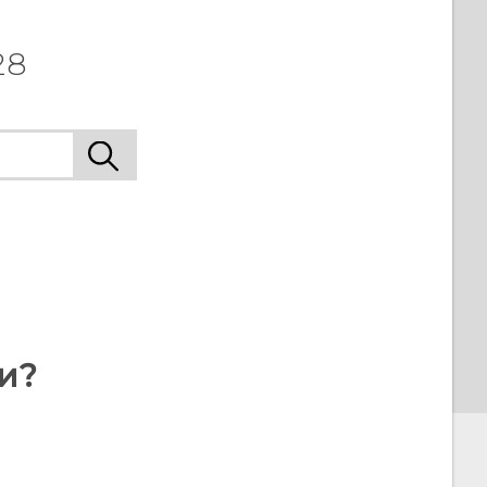
28
и?