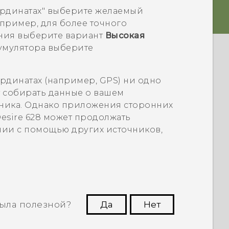
рдинатах"
выберите желаемый
пример, для более точного
ния выберите вариант
Высокая
кумулятора выберите
рдинатах (например, GPS) ни одно
т собирать данные о вашем
ника. Однако приложения сторонних
esire 628
может продолжать
нии с помощью других источников,
ыла полезной?
Да
Нет
угим пользователям находить самую