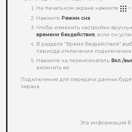
На
Начальном
экране нажмите
Нажмите
Режим сна
.
Чтобы изменить настройки вручну
времени бездействия
, если он уста
В разделе
"Время бездействия"
выб
периода отключения подключения 
Нажмите на переключатель
Вкл./вы
включить ее.
Подключение для передачи данных буде
экрана.
Эта информация б
Спасибо! Ваши отзывы помогают др