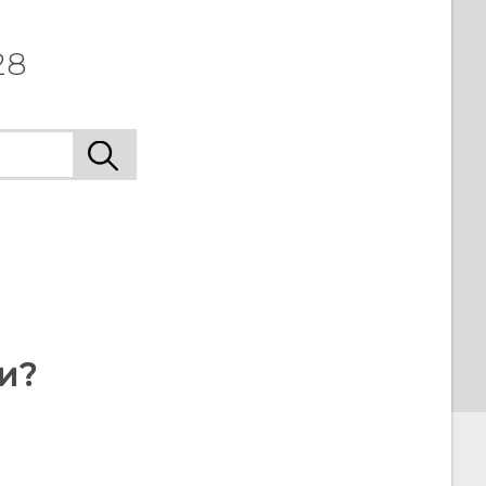
28
и?