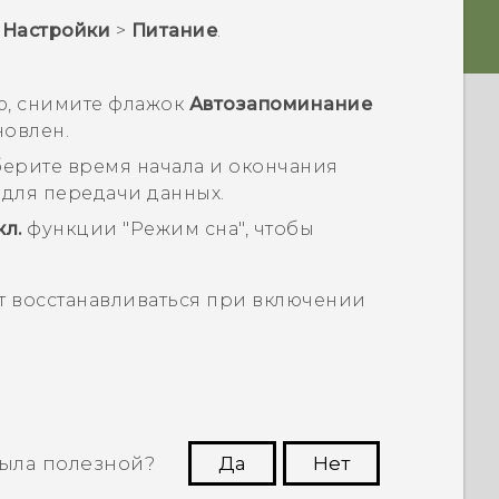
>
Настройки
>
Питание
.
ю, снимите флажок
Автозапоминание
новлен.
ерите время начала и окончания
для передачи данных.
кл.
функции
"Режим сна"
, чтобы
т восстанавливаться при включении
ыла полезной?
Да
Нет
угим пользователям находить самую