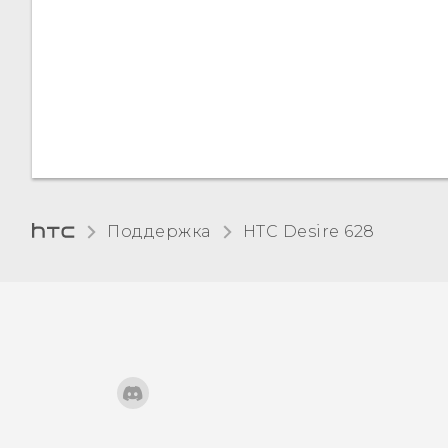
Панель "Уведомления"
Управление
уведомлениями
приложений
Уведомляющий
Поддержка
HTC Desire 628‎
индикатор
Выделение,
копирование и вставка
текста
Клавиатура HTC Sense