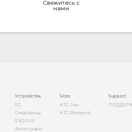
Свяжитесь с
нами
Русский - Руководство пользователя
Русский - Руководство по безопасности и
соответствию стандартам
Қазақ - Пайдаланушы нұсқаулығы
Қазақ - Қауіпсіздік және нормативтік ақпараты
Устройства
Sites
Support
English - Quick start guide
5G
HTC Dev
ПОДДЕР
English - User manual
Смартфоны
HTC Research
EXODUS
Аксессуары