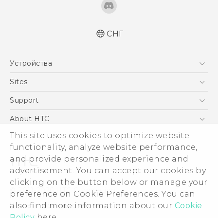
СНГ
Русский - Руководство пользователя
Устройства
Русский - Руководство по безопасности и
соответствию стандартам
5G
Sites
Қазақ - Пайдаланушы нұсқаулығы
Смартфоны
HTC Dev
Support
Қазақ - Қауіпсіздік және нормативтік
EXODUS
ақпараты
HTC Research
ПОДДЕРЖКА
About HTC
Аксессуары
English - Quick start guide
ESG
This site uses cookies to optimize website
English - User manual
VIVE
functionality, analyze website performance,
Инвестирование
and provide personalized experience and
Политика конфиденциальности
advertisement. You can accept our cookies by
Безопасность продуктов
clicking on the button below or manage your
© 2011-2026 HTC Corporation
preference on Cookie Preferences. You can
Вакансии
Условия использования.
also find more information about our
Cookie
Security and Privacy Whitepaper
Policy
here.