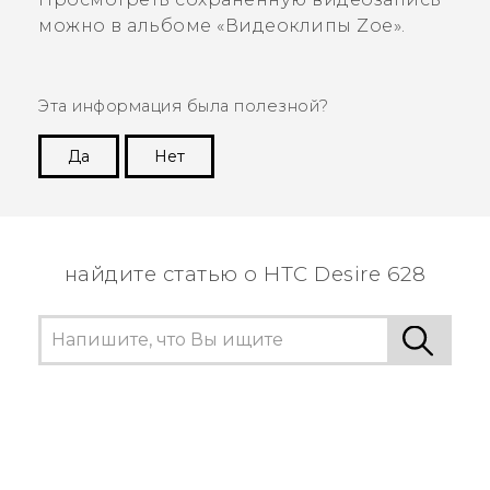
можно в альбоме «
Видеоклипы Zoe
».
Эта информация была полезной?
Да
Нет
Спасибо! Ваши отзывы помогают другим
пользователям находить самую полезную
информацию.
найдите статью о HTC Desire 628