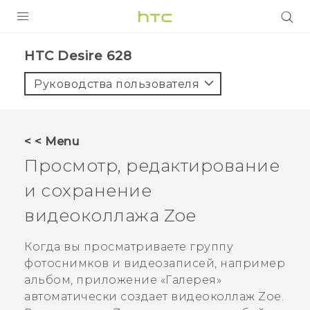
УСТРОЙСТВА
HTC Desire 628‎
5G
Руководства пользователя
СМАРТФОНЫ
АКСЕССУАРЫ
< < Menu
VIVE
Просмотр, редактирование
VIVERSE
и сохранение
видеоколлажа
Zoe
ПОДДЕРЖКА
Когда вы просматриваете группу
фотоснимков и видеозаписей, например
альбом, приложение «
Галерея
»
автоматически создает видеоколлаж
Zoe
.