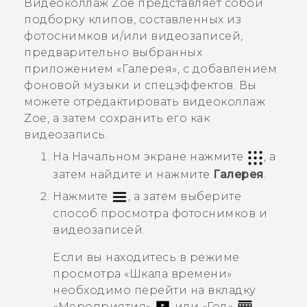
Видеоколлаж
Zoe
представляет собой
подборку клипов, составленных из
фотоснимков и/или видеозаписей,
предварительно выбранных
приложением «
Галерея
», с добавлением
фоновой музыки и спецэффектов. Вы
можете отредактировать видеоколлаж
Zoe
, а затем сохранить его как
видеозапись.
На
Начальном
экране нажмите
, а
затем найдите и нажмите
Галерея
.
Нажмите
, а затем выберите
способ просмотра фотоснимков и
видеозаписей.
Если вы находитесь в режиме
просмотра «
Шкала времени
»
необходимо перейти на вкладку
«
Мероприятия
»
или «
Год
»
.