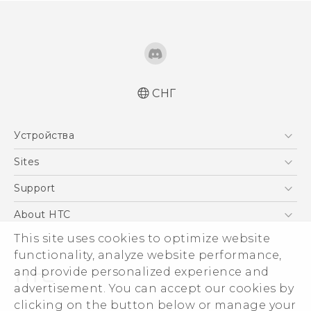
СНГ
Русский - Руководство пользователя
Устройства
Русский - Руководство по безопасности и
соответствию стандартам
5G
Sites
Қазақ - Пайдаланушы нұсқаулығы
Смартфоны
HTC Dev
Support
Қазақ - Қауіпсіздік және нормативтік
EXODUS
ақпараты
HTC Research
ПОДДЕРЖКА
About HTC
Аксессуары
English - Quick start guide
This site uses cookies to optimize website
ESG
English - User manual
VIVE
functionality, analyze website performance,
Инвестирование
and provide personalized experience and
Политика конфиденциальности
advertisement. You can accept our cookies by
Безопасность продуктов
clicking on the button below or manage your