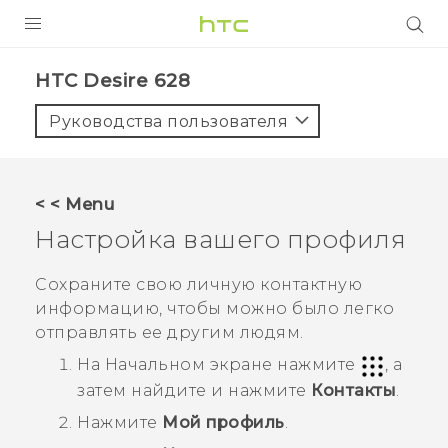
УСТРОЙСТВА
HTC Desire 628‎
5G
Руководства пользователя
СМАРТФОНЫ
АКСЕССУАРЫ
< < Menu
VIVE
Настройка вашего профиля
VIVERSE
Сохраните свою личную контактную
информацию, чтобы можно было легко
ПОДДЕРЖКА
отправлять ее другим людям.
На
Начальном
экране нажмите
, а
затем найдите и нажмите
Контакты
.
Нажмите
Мой профиль
.