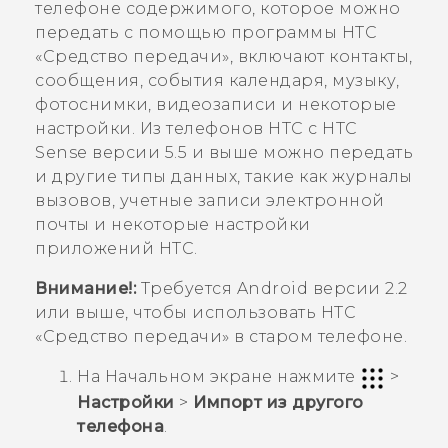
телефоне содержимого, которое можно
передать с помощью программы
HTC
«Средство передачи»
, включают контакты,
сообщения, события календаря, музыку,
фотоснимки, видеозаписи и некоторые
настройки. Из телефонов HTC с
HTC
Sense
версии 5.5 и выше можно передать
и другие типы данных, такие как журналы
вызовов, учетные записи электронной
почты и некоторые настройки
приложений HTC.
Внимание!:
Требуется
Android
версии 2.2
или выше, чтобы использовать
HTC
«Средство передачи»
в старом телефоне.
На
Начальном
экране нажмите
>
Настройки
>
Импорт из другого
телефона
.