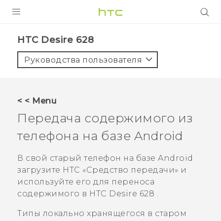
УСТРОЙСТВА
HTC Desire 628‎
5G
Руководства пользователя
СМАРТФОНЫ
АКСЕССУАРЫ
< < Menu
VIVE
Передача содержимого из
VIVERSE
телефона на базе
Android
ПОДДЕРЖКА
В свой старый телефон на базе
Android
загрузите
HTC «Средство передачи»
и
используйте его для переноса
содержимого в
HTC Desire 628
.
Типы локально хранящегося в старом