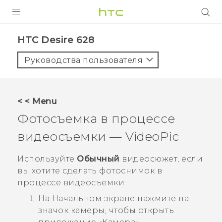
УСТРОЙСТВА
HTC Desire 628‎
5G
Руководства пользователя
СМАРТФОНЫ
АКСЕССУАРЫ
< < Menu
VIVE
Фотосъемка в процессе
VIVERSE
видеосъемки —
VideoPic
ПОДДЕРЖКА
Используйте
Обычный
видеосюжет, если
вы хотите сделать фотоснимок в
процессе видеосъемки.
На
Начальном
экране нажмите на
значок камеры, чтобы открыть