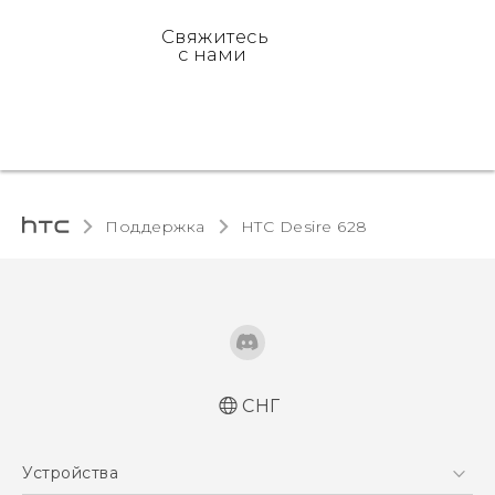
Свяжитесь
с нами
Поддержка
HTC Desire 628‎
СНГ
Русский - Руководство пользователя
Устройства
Русский - Руководство по безопасности и