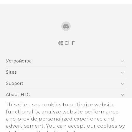
СНГ
Русский - Руководство пользователя
Устройства
Русский - Руководство по безопасности и
соответствию стандартам
5G
Sites
Қазақ - Пайдаланушы нұсқаулығы
Смартфоны
HTC Dev
Support
Қазақ - Қауіпсіздік және нормативтік
EXODUS
ақпараты
HTC Research
ПОДДЕРЖКА
About HTC
Аксессуары
English - Quick start guide
This site uses cookies to optimize website
ESG
English - User manual
VIVE
functionality, analyze website performance,
Инвестирование
and provide personalized experience and
Политика конфиденциальности
advertisement. You can accept our cookies by