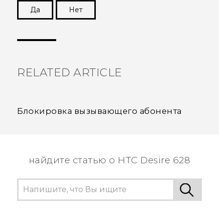
Да
Нет
Спасибо! Ваши отзывы помогают другим
пользователям находить самую полезную
информацию.
RELATED ARTICLE
Блокировка вызывающего абонента
найдите статью о HTC Desire 628