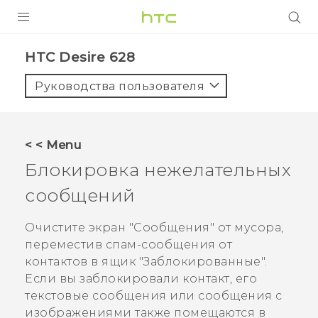
УСТРОЙСТВА
HTC Desire 628‎
5G
Руководства пользователя
СМАРТФОНЫ
АКСЕССУАРЫ
< < Menu
VIVE
Блокировка нежелательных
VIVERSE
сообщений
ПОДДЕРЖКА
Очистите экран "‍
Сообщения
"‍ от мусора,
переместив спам-сообщения от
контактов в ящик "‍Заблокированные"‍.
Если вы заблокировали контакт, его
текстовые сообщения или сообщения с
изображениями также помещаются в