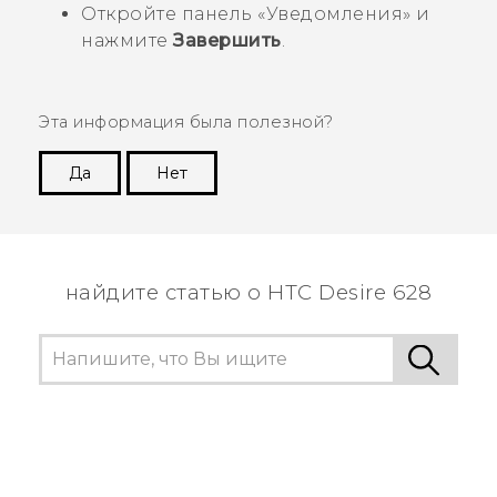
Откройте панель «Уведомления» и
нажмите
Завершить
.
Эта информация была полезной?
Да
Нет
Спасибо! Ваши отзывы помогают другим
пользователям находить самую полезную
информацию.
найдите статью о HTC Desire 628