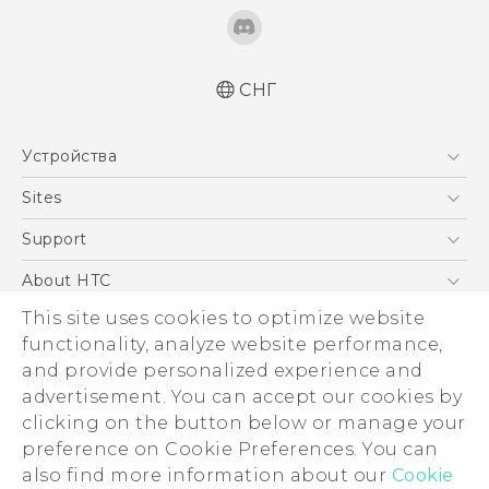
СНГ
Русский - Руководство пользователя
Устройства
Русский - Руководство по безопасности и
соответствию стандартам
5G
Sites
Қазақ - Пайдаланушы нұсқаулығы
Смартфоны
HTC Dev
Support
Қазақ - Қауіпсіздік және нормативтік
EXODUS
ақпараты
HTC Research
ПОДДЕРЖКА
About HTC
Аксессуары
English - Quick start guide
ESG
This site uses cookies to optimize website
English - User manual
VIVE
functionality, analyze website performance,
Инвестирование
and provide personalized experience and
Политика конфиденциальности
advertisement. You can accept our cookies by
Безопасность продуктов
clicking on the button below or manage your
© 2011-2026 HTC Corporation
preference on Cookie Preferences. You can
Вакансии
Условия использования.
also find more information about our
Cookie
Security and Privacy Whitepaper