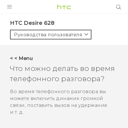
УСТРОЙСТВА
HTC Desire 628‎
5G
Руководства пользователя
СМАРТФОНЫ
АКСЕССУАРЫ
< < Menu
VIVE
Что можно делать во время
VIVERSE
телефонного разговора?
ПОДДЕРЖКА
Во время телефонного разговора вы
можете включить динамик громкой
связи, поставить вызов на удержание
и т. д.