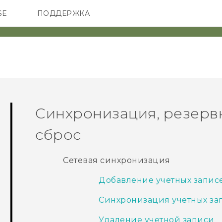
SE
ПОДДЕРЖКА
ОНЫ
АКСЕССУАРЫ
VIVE
Синхронизация, резерв
сброс
Сетевая синхронизация
Добавление учетных записей
Синхронизация учетных за
Удаление учетной записи