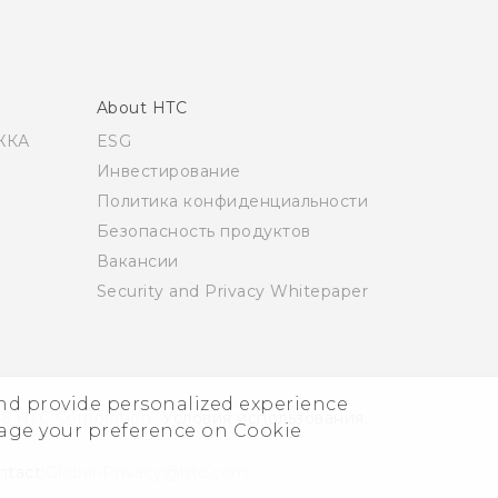
About HTC
ЖКА
ESG
Инвестирование
Политика конфиденциальности
Безопасность продуктов
Вакансии
Security and Privacy Whitepaper
and provide personalized experience
6 HTC Corporation
Условия использования.
nage your preference on Cookie
ntact:
Global-Privacy@htc.com