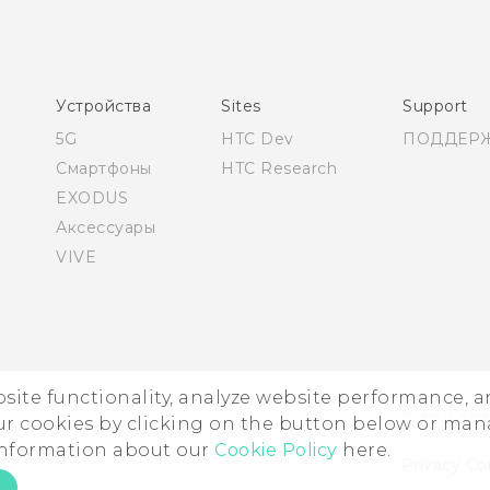
соответствию стандартам
Қазақ - Пайдаланушы нұсқаулығы
Қазақ - Қауіпсіздік және нормативтік ақпараты
Устройства
Sites
Support
English - Quick start guide
5G
HTC Dev
ПОДДЕР
English - User manual
Смартфоны
HTC Research
EXODUS
Аксессуары
VIVE
ebsite functionality, analyze website performance, 
© 2011-202
ur cookies by clicking on the button below or ma
 information about our
Cookie Policy
here.
Privacy Co