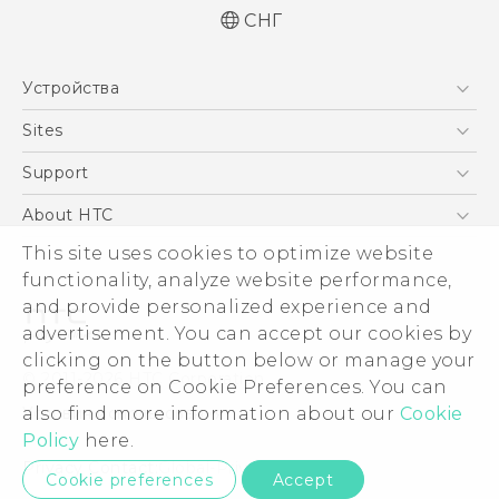
СНГ
Русский - Краткое руководство
Устройства
Русский - Руководство пользователя
Русский - Руководство по безопасности и
5G
Sites
соответствию стандартам
Смартфоны
HTC Dev
Support
Қазақ - жұмысты бастау нұсқаулығы
EXODUS
Quick start guide
HTC Research
ПОДДЕРЖКА
About HTC
Аксессуары
User manual
ESG
This site uses cookies to optimize website
Safety and regulatory guide
VIVE
functionality, analyze website performance,
Инвестирование
and provide personalized experience and
Политика конфиденциальности
advertisement. You can accept our cookies by
Безопасность продуктов
clicking on the button below or manage your
© 2011-2026 HTC Corporation
preference on Cookie Preferences. You can
Вакансии
Условия использования.
also find more information about our
Cookie
Security and Privacy Whitepaper
Policy
here.
Privacy Contact:
Global-Privacy@htc.com
Cookie preferences
Accept