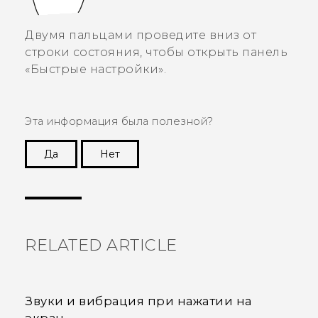
Двумя пальцами проведите вниз от
строки состояния, чтобы открыть панель
«
Быстрые настройки
».
Эта информация была полезной?
Да
Нет
Спасибо! Ваши отзывы помогают другим
пользователям находить самую полезную
информацию.
RELATED ARTICLE
Звуки и вибрация при нажатии на
экран