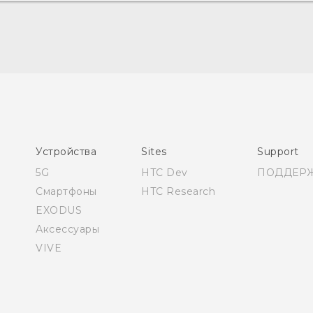
Русский - Краткое руководство
Русский - Руководство пользователя
Русский - Руководство по безопасности и
соответствию стандартам
Қазақ - жұмысты бастау нұсқаулығы
Quick start guide
Устройства
Sites
Support
User manual
5G
HTC Dev
ПОДДЕР
Safety and regulatory guide
Смартфоны
HTC Research
EXODUS
Аксессуары
VIVE