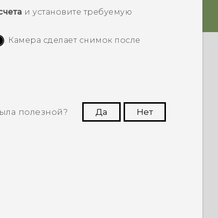
счета
и установите требуемую
. Камера сделает снимок после
ыла полезной?
Да
Нет
угим пользователям находить самую
полезную информацию.