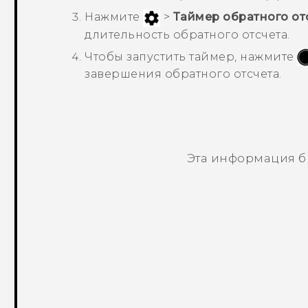
Нажмите
>
Таймер обратного от
длительность обратного отсчета.
Чтобы запустить таймер, нажмите
завершения обратного отсчета.
Эта информация б
Спасибо! Ваши отзывы помогают др