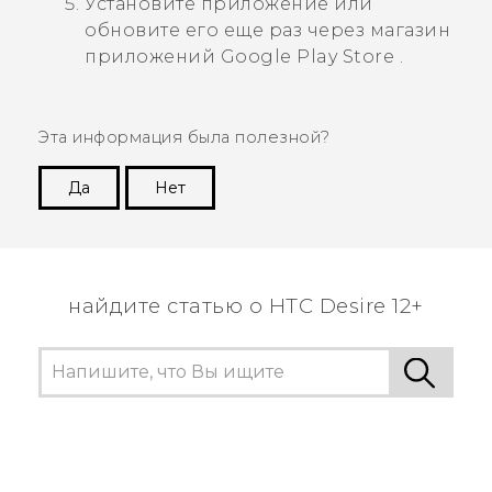
Установите приложение или
обновите его еще раз через магазин
приложений
Google Play Store
.
Эта информация была полезной?
Да
Нет
Спасибо! Ваши отзывы помогают другим
пользователям находить самую полезную
информацию.
найдите статью о HTC Desire 12+