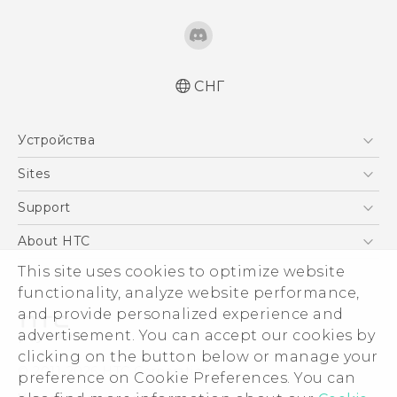
СНГ
Русский - Краткое руководство
Устройства
Русский - Руководство пользователя
Русский - Руководство по безопасности и
5G
Sites
соответствию стандартам
Смартфоны
HTC Dev
Support
Қазақ - жұмысты бастау нұсқаулығы
EXODUS
Quick start guide
HTC Research
ПОДДЕРЖКА
About HTC
Аксессуары
User manual
ESG
This site uses cookies to optimize website
Safety and regulatory guide
VIVE
functionality, analyze website performance,
Инвестирование
and provide personalized experience and
Политика конфиденциальности
advertisement. You can accept our cookies by
Безопасность продуктов
clicking on the button below or manage your
© 2011-2026 HTC Corporation
preference on Cookie Preferences. You can
Вакансии