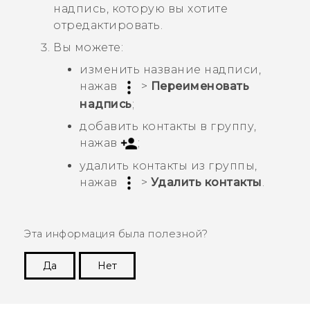
надпись, которую вы хотите
отредактировать.
Вы можете:
изменить название надписи,
нажав
>
Переименовать
надпись
;
добавить контакты в группу,
нажав
;
удалить контакты из группы,
нажав
>
Удалить контакты
.
Эта информация была полезной?
Да
Нет
Спасибо! Ваши отзывы помогают другим
пользователям находить самую полезную