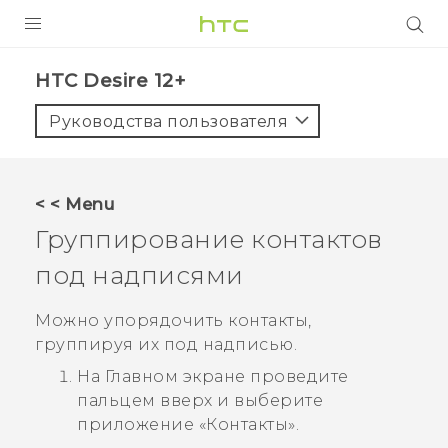
УСТРОЙСТВА
HTC Desire 12+‎
5G
Руководства пользователя
СМАРТФОНЫ
АКСЕССУАРЫ
< < Menu
VIVE
Группирование контактов
VIVERSE
под надписями
ПОДДЕРЖКА
Можно упорядочить контакты,
группируя их под надписью.
На
Главном
экране проведите
пальцем вверх и выберите
приложение «
Контакты
».