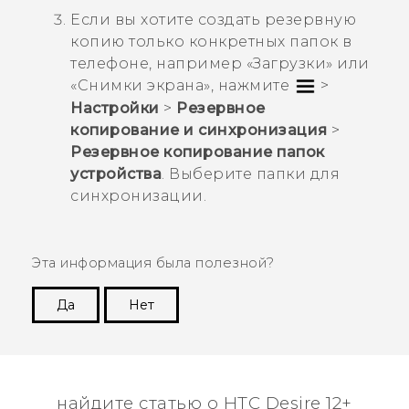
Если вы хотите создать резервную
копию только конкретных папок в
телефоне, например «
Загрузки
» или
«
Снимки экрана
», нажмите
>
Настройки
>
Резервное
копирование и синхронизация
>
Резервное копирование папок
устройства
. Выберите папки для
синхронизации.
Эта информация была полезной?
Да
Нет
Спасибо! Ваши отзывы помогают другим
пользователям находить самую полезную
информацию.
найдите статью о HTC Desire 12+