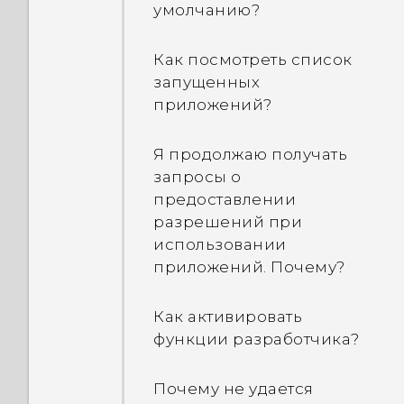
приложение работает в
умолчанию?
Что делать, если мой
фоновом режиме?
телефон не заряжается?
Как посмотреть список
запущенных
Почему аккумулятор так
приложений?
быстро разряжается?
Я продолжаю получать
запросы о
предоставлении
разрешений при
использовании
приложений. Почему?
Как активировать
функции разработчика?
Почему не удается