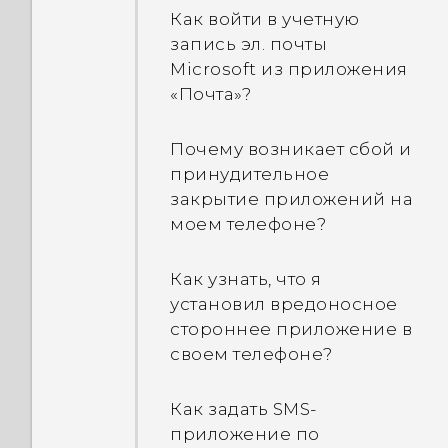
завершать работу
Как войти в учетную
времени? Трансляция
приложений или
запись эл. почты
Интернет-радиостанций
закрывать их?
Microsoft из приложения
также прекращается.
«Почта»?
Как проверить объем
Что делать, если мой
памяти в телефоне и
Почему возникает сбой и
телефон не включается?
какое количество памяти
принудительное
используется?
закрытие приложений на
Как перезагрузить
моем телефоне?
телефон с помощью
Как перезагрузить
аппаратных кнопок?
телефон в безопасном
Как узнать, что я
режиме?
установил вредоносное
Что делать, если мой
стороннее приложение в
телефон перезагружается
Как на панели
своем телефоне?
или не загружается
«Уведомления» удалить
полностью до Главного
уведомление о том, что
Как задать SMS-
экрана?
определенное
приложение по