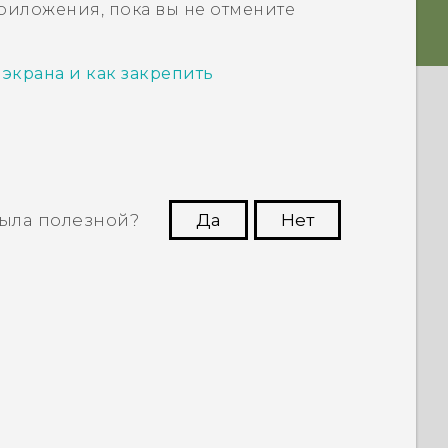
риложения, пока вы не отмените
т экрана и как закрепить
ыла полезной?
Да
Нет
угим пользователям находить самую
полезную информацию.