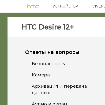
УСТРОЙСТВА
VIVER
5G
СМАРТФ
HTC Desire 12+‎
Ответы на вопросы
Безопасность
Камера
Почему телефон не
блокируется, если пароль
Архивация и передача
Почему портретные
блокировки экрана уже
данных
снимки отображаются в
настроен?
горизонтальной
Аудио и экран