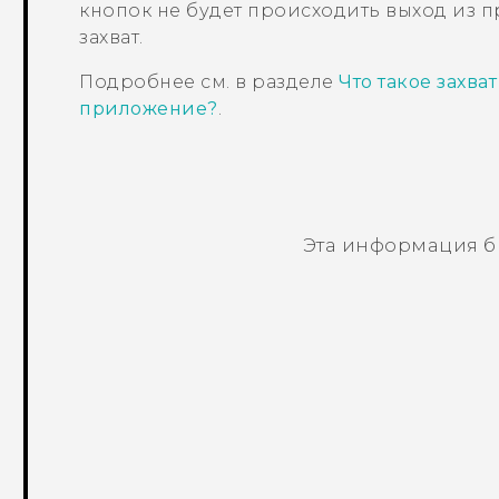
кнопок не будет происходить выход из п
захват.
Подробнее см. в разделе
Что такое захва
приложение?
.
Эта информация б
Спасибо! Ваши отзывы помогают др