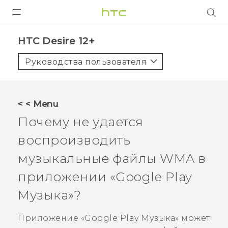
УСТРОЙСТВА
HTC Desire 12+‎
5G
Руководства пользователя
СМАРТФОНЫ
АКСЕССУАРЫ
< < Menu
VIVE
Почему не удается
VIVERSE
воспроизводить
музыкальные файлы WMA в
ПОДДЕРЖКА
приложении «
Google Play
Музыка
»?
Приложение «
Google Play Музыка
» может