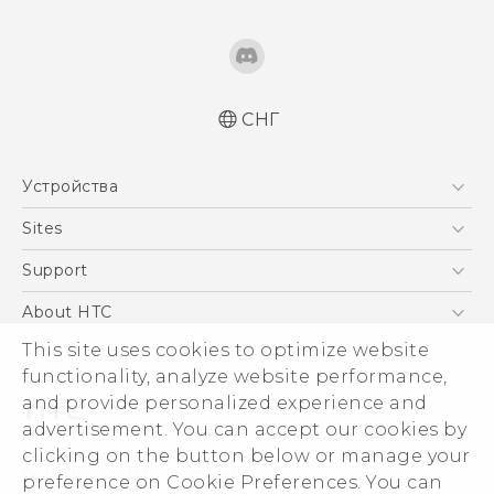
СНГ
Русский - Краткое руководство
Устройства
Русский - Руководство пользователя
Русский - Руководство по безопасности и
5G
Sites
соответствию стандартам
Смартфоны
HTC Dev
Support
Қазақ - жұмысты бастау нұсқаулығы
EXODUS
Quick start guide
HTC Research
ПОДДЕРЖКА
About HTC
Аксессуары
User manual
ESG
This site uses cookies to optimize website
Safety and regulatory guide
VIVE
functionality, analyze website performance,
Инвестирование
and provide personalized experience and
Политика конфиденциальности
advertisement. You can accept our cookies by
Безопасность продуктов
clicking on the button below or manage your
© 2011-2026 HTC Corporation
preference on Cookie Preferences. You can
Вакансии