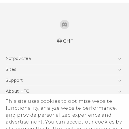
СНГ
Русский - Краткое руководство
Устройства
Русский - Руководство пользователя
Русский - Руководство по безопасности и
5G
Sites
соответствию стандартам
Смартфоны
HTC Dev
Support
Қазақ - жұмысты бастау нұсқаулығы
EXODUS
Quick start guide
HTC Research
ПОДДЕРЖКА
About HTC
Аксессуары
User manual
This site uses cookies to optimize website
ESG
Safety and regulatory guide
VIVE
functionality, analyze website performance,
Инвестирование
and provide personalized experience and
Политика конфиденциальности
advertisement. You can accept our cookies by
Безопасность продуктов
clicking on the button below or manage your