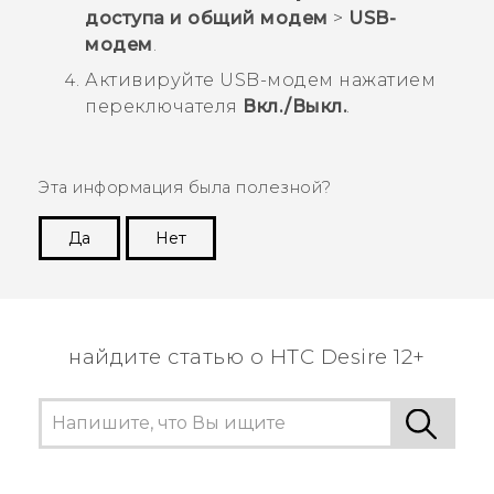
доступа и общий модем
>
USB-
модем
.
Активируйте USB-модем нажатием
переключателя
Вкл./Выкл.
.
Эта информация была полезной?
Да
Нет
Спасибо! Ваши отзывы помогают другим
пользователям находить самую полезную
информацию.
найдите статью о HTC Desire 12+