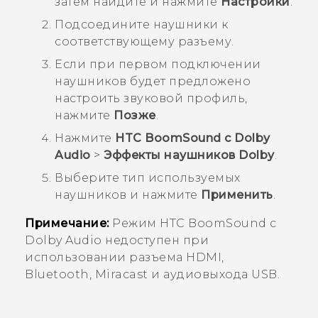
затем найдите и нажмите
Настройки
.
Подсоедините наушники к
соответствующему разъему.
Если при первом подключении
наушников будет предложено
настроить звуковой профиль,
нажмите
Позже
.
Нажмите
HTC BoomSound с Dolby
Audio
>
Эффекты наушников Dolby
.
Выберите тип используемых
наушников и нажмите
Применить
.
Примечание:
Режим
HTC BoomSound
с
Dolby Audio
недоступен при
использовании разъема HDMI,
Bluetooth
,
Miracast
и аудиовыхода USB.