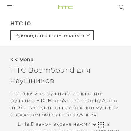
УСТРОЙСТВА
HTC 10‎
5G
Руководства пользователя
СМАРТФОНЫ
АКСЕССУАРЫ
< < Menu
VIVE
HTC BoomSound
для
VIVERSE
наушников
ПОДДЕРЖКА
Подключите наушники и включите
функцию
HTC BoomSound
с
Dolby Audio
,
чтобы насладиться прекрасной музыкой
с эффектом объемного звучания.
На
Главном
экране нажмите
, а