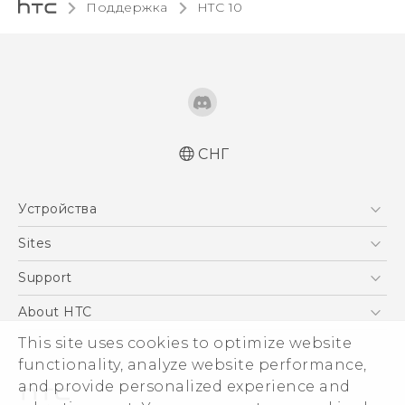
Поддержка
HTC 10‎
СНГ
Русский - Краткое руководство
Устройства
Русский - Руководство пользователя
Русский - Руководство по безопасности и
5G
Sites
соответствию стандартам
Смартфоны
HTC Dev
Support
Қазақ - жұмысты бастау нұсқаулығы
EXODUS
Қазақ - Пайдаланушы нұсқаулығы
HTC Research
ПОДДЕРЖКА
About HTC
Аксессуары
Қазақ - Қауіпсіздік және нормативтік
This site uses cookies to optimize website
ESG
ақпараты
VIVE
functionality, analyze website performance,
English - Quick start guide
Инвестирование
and provide personalized experience and
English - User manual
Политика конфиденциальности