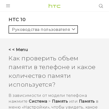
УСТРОЙСТВА
HTC 10‎
5G
Руководства пользователя
СМАРТФОНЫ
АКСЕССУАРЫ
< < Menu
VIVE
Как проверить объем
VIVERSE
памяти в телефоне и какое
количество памяти
ПОДДЕРЖКА
используется?
В зависимости от модели телефона
нажмите
Система
>
Память
или
Память
в
меню «
Настройки
», чтобы увидеть, какое