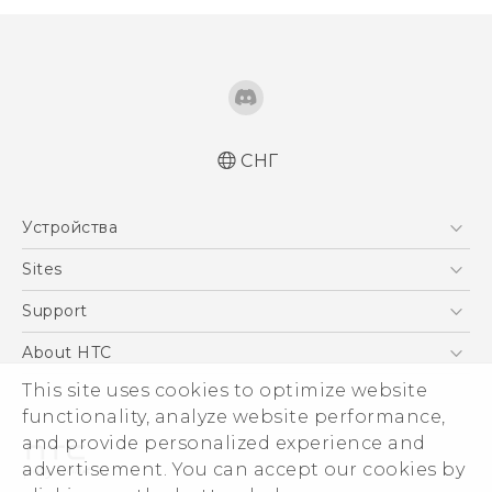
СНГ
Русский - Краткое руководство
Устройства
Русский - Руководство пользователя
Русский - Руководство по безопасности и
5G
Sites
соответствию стандартам
Смартфоны
HTC Dev
Support
Қазақ - жұмысты бастау нұсқаулығы
EXODUS
Қазақ - Пайдаланушы нұсқаулығы
HTC Research
ПОДДЕРЖКА
About HTC
Аксессуары
Қазақ - Қауіпсіздік және нормативтік
ESG
This site uses cookies to optimize website
ақпараты
VIVE
functionality, analyze website performance,
English - Quick start guide
Инвестирование
and provide personalized experience and
English - User manual
Политика конфиденциальности
advertisement. You can accept our cookies by
English - Safety and regulatory guide
Безопасность продуктов