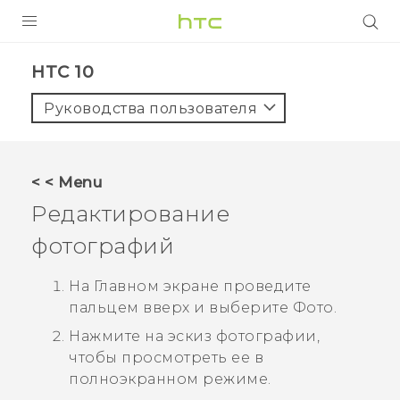
УСТРОЙСТВА
HTC 10‎
5G
Руководства пользователя
СМАРТФОНЫ
АКСЕССУАРЫ
< < Menu
VIVE
Редактирование
VIVERSE
фотографий
ПОДДЕРЖКА
На Главном экране проведите
пальцем вверх и выберите
Фото
.
Нажмите на эскиз фотографии,
чтобы просмотреть ее в
полноэкранном режиме.