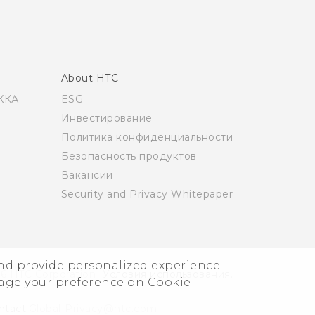
About HTC
ЖКА
ESG
Инвестирование
Политика конфиденциальности
Безопасность продуктов
Вакансии
Security and Privacy Whitepaper
and provide personalized experience
6 HTC Corporation
Условия использования.
nage your preference on Cookie
ntact:
Global-Privacy@htc.com