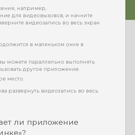
ение, например,
ие для видеовызовов, и начните
зверните видеозапись во весь экран.
должится в маленьком окне в
вы можете параллельно выполнять
льзовать другое приложение.
ое место.
ова развернуть видеозапись во весь
ает ли приложение
инке»?