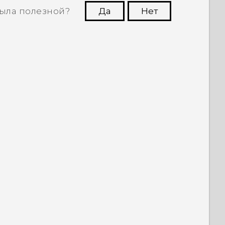
ыла полезной?
Да
Нет
угим пользователям находить самую
полезную информацию.