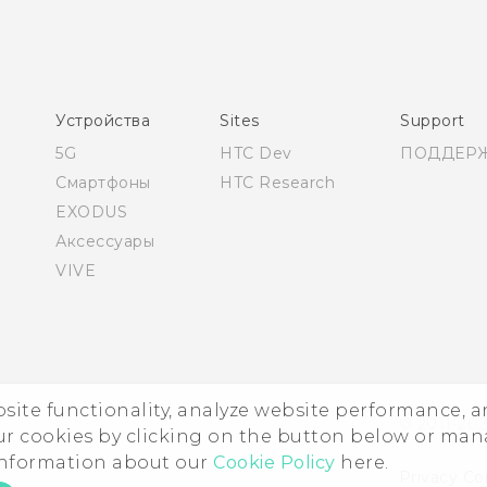
соответствию стандартам
Қазақ - жұмысты бастау нұсқаулығы
Қазақ - Пайдаланушы нұсқаулығы
Қазақ - Қауіпсіздік және нормативтік ақпараты
Устройства
Sites
Support
English - Quick start guide
5G
HTC Dev
ПОДДЕР
English - User manual
Смартфоны
HTC Research
English - Safety and regulatory guide
EXODUS
Аксессуары
VIVE
ebsite functionality, analyze website performance, 
© 2011-202
ur cookies by clicking on the button below or ma
 information about our
Cookie Policy
here.
Privacy Co