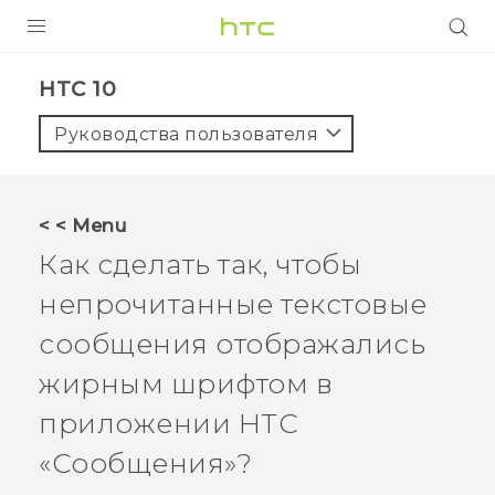
УСТРОЙСТВА
HTC 10‎
5G
Руководства пользователя
СМАРТФОНЫ
АКСЕССУАРЫ
< < Menu
VIVE
Как сделать так, чтобы
VIVERSE
непрочитанные текстовые
сообщения отображались
ПОДДЕРЖКА
жирным шрифтом в
приложении HTC
«
Сообщения
»?