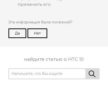
применить его.
Эта информация была полезной?
Да
Нет
Спасибо! Ваши отзывы помогают другим
пользователям находить самую полезную
информацию.
найдите статью о HTC 10