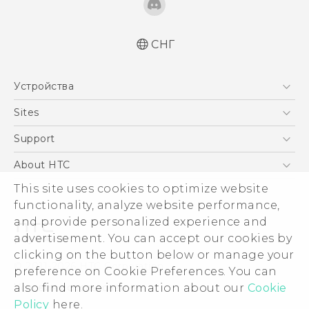
СНГ
Русский - Краткое руководство
Устройства
Русский - Руководство пользователя
Русский - Руководство по безопасности и
5G
Sites
соответствию стандартам
Смартфоны
HTC Dev
Support
Қазақ - жұмысты бастау нұсқаулығы
EXODUS
Қазақ - Пайдаланушы нұсқаулығы
HTC Research
ПОДДЕРЖКА
About HTC
Аксессуары
Қазақ - Қауіпсіздік және нормативтік
ESG
This site uses cookies to optimize website
ақпараты
VIVE
functionality, analyze website performance,
English - Quick start guide
Инвестирование
and provide personalized experience and
English - User manual
Политика конфиденциальности
advertisement. You can accept our cookies by
English - Safety and regulatory guide
Безопасность продуктов
clicking on the button below or manage your
© 2011-2026 HTC Corporation
preference on Cookie Preferences. You can
Вакансии
Условия использования.
also find more information about our
Cookie
Security and Privacy Whitepaper
Policy
here.