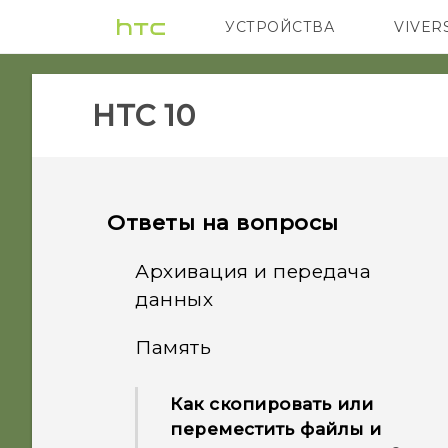
УСТРОЙСТВА
VIVER
5G
СМАРТФ
HTC 10‎
Ответы на вопросы
Архивация и передача
данных
Память
Как создать резервную
копию фотографий и
Как скопировать или
видеозаписей?
переместить файлы и