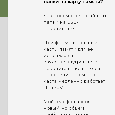
папки на карту памяти?
Как копировать файлы с
телефона на компьютер и
Как просмотреть файлы и
обратно?
папки на USB-
накопителе?
Раньше я использовал
службу HTC «Архивация».
При форматировании
Почему служба HTC
карты памяти для ее
«Архивация» недоступна
использования в
в моем телефоне?
качестве внутреннего
накопителя появляется
Как настроить программу
сообщение о том, что
HTC Sync Manager на
карта медленно работает.
распознавание моего
Почему?
телефона?
Мой телефон абсолютно
Могу ли я обмениваться
новый, но объем
медиафайлами с
свободной памяти