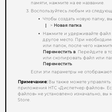
памяти, нажмите на ее название.
Воспользуйтесь любым из следующ
Чтобы создать новую папку, в
>
Новая папка
.
Нажмите и удерживайте файл и
другое место. При необходим
или папок, после чего нажми
Переместить в
. Перейдите в т
или скопировать файл или па
Переместить
.
Если эти параметры не отображают
Примечание:
Вы также можете управлят
приложения HTC «
Диспетчер файлов
». 
файлов
» не установлено изначально, вы 
Store
.