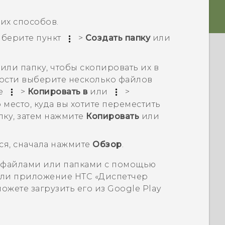
их способов.
ыберите пункт
>
Создать папку
или
ли папку, чтобы скопировать их в
ости выберите несколько файлов
те
>
Копировать в
или
>
о место, куда вы хотите переместить
пку, затем нажмите
Копировать
или
ся, сначала нажмите
Обзор
.
ь файлами или папками с помощью
Если приложение HTC «
Диспетчер
можете загрузить его из
Google Play