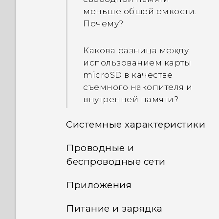
другими телефонами с
меньше общей емкости.
помощью Wi-Fi Direct?
Почему?
Какова разница между
использованием карты
microSD в качестве
съемного накопителя и
внутренней памяти?
Системные характеристики
Проводные и
Что делать, если телефон
беспроводные сети
слишком сильно
нагревается?
Приложения
Как добавить точку
доступа в сеть моего
Как проверить наличие
Питание и зарядка
Почему телефон не
оператора мобильной
последних обновлений