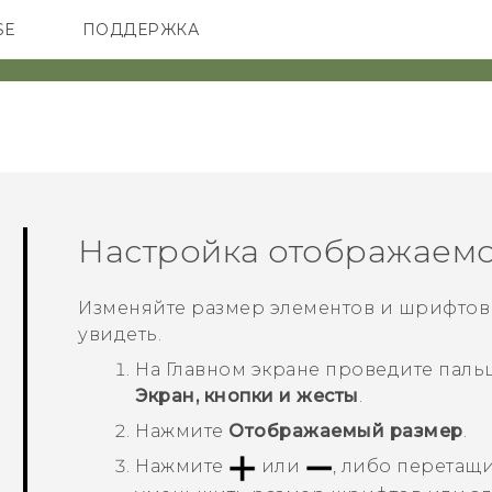
SE
ПОДДЕРЖКА
ОНЫ
АКСЕССУАРЫ
VIVE
Настройка отображаемо
Изменяйте размер элементов и шрифтов н
увидеть.
На
Главном
экране проведите паль
Экран, кнопки и жесты
.
Нажмите
Отображаемый размер
.
Нажмите
или
, либо перетащ