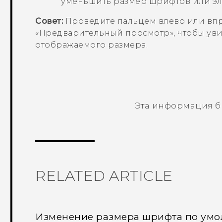
уменьшить размер шрифтов или эле
Совет:
Проведите пальцем влево или впр
«
Предварительный просмотр
», чтобы у
отображаемого размера.
Эта информация б
Спасибо! Ваши отзывы помогают др
RELATED ARTICLE
Изменение размера шрифта по ум