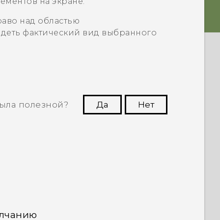
ментов на экране.
аво над областью
видеть фактический вид выбранного
ыла полезной?
Да
Нет
угим пользователям находить самую
полезную информацию.
олчанию