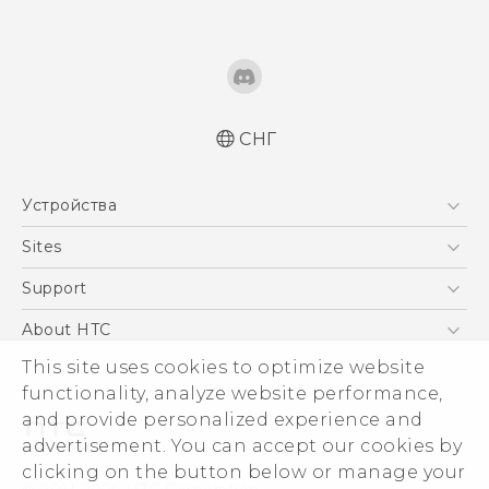
СНГ
Русский - Краткое руководство
Устройства
Русский - Руководство пользователя
Русский - Руководство по безопасности и
5G
Sites
соответствию стандартам
Смартфоны
HTC Dev
Support
Қазақ - жұмысты бастау нұсқаулығы
EXODUS
Қазақ - Пайдаланушы нұсқаулығы
HTC Research
ПОДДЕРЖКА
About HTC
Аксессуары
Қазақ - Қауіпсіздік және нормативтік
This site uses cookies to optimize website
ESG
ақпараты
VIVE
functionality, analyze website performance,
English - Quick start guide
Инвестирование
and provide personalized experience and
English - User manual
Политика конфиденциальности
advertisement. You can accept our cookies by
English - Safety and regulatory guide
Безопасность продуктов
clicking on the button below or manage your