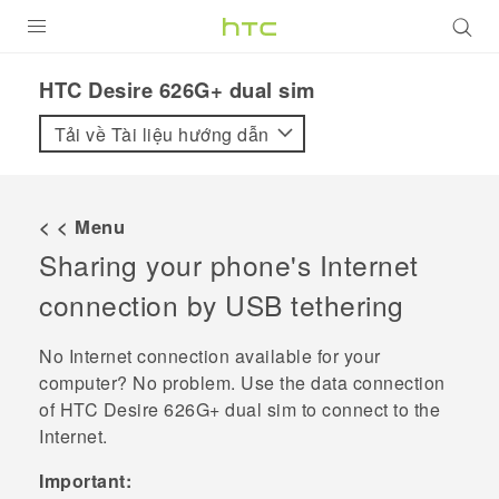
SẢN PHẨM
HTC Desire 626G+ dual sim‎
VIVE
Tải về Tài liệu hướng dẫn
G REIGNS
ĐIỆN THOẠI THÔNG MINH
< < Menu
Sharing your phone's Internet
VIVERSE
connection by USB tethering
ỨNG DỤNG
No Internet connection available for your
HỖ TRỢ
computer? No problem. Use the data connection
of
HTC Desire 626G+ dual sim
to connect to the
Internet.
Important: