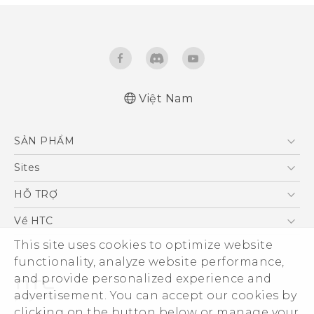
Việt Nam
English - Quick start guide
SẢN PHẨM
English - User manual
5G
Sites
Điện Thoại Thông Minh
HTC Dev
HỖ TRỢ
VIVE
HTC Research
Trung tâm hỗ trợ
Về HTC
Hỗ trợ bảo hành HTC
This site uses cookies to optimize website
ESG
functionality, analyze website performance,
Nhà đầu tư
and provide personalized experience and
Làm việc tại HTC
advertisement. You can accept our cookies by
Chính sách bảo mật
clicking on the button below or manage your