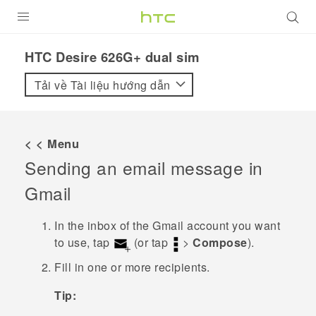
SẢN PHẨM
HTC Desire 626G+ dual sim‎
VIVE
Tải về Tài liệu hướng dẫn
G REIGNS
ĐIỆN THOẠI THÔNG MINH
< < Menu
Sending an email message in
VIVERSE
Gmail
ỨNG DỤNG
In the inbox of the
Gmail
account you want
HỖ TRỢ
to use, tap
(or tap
>
Compose
).
Fill in one or more recipients.
Tip: