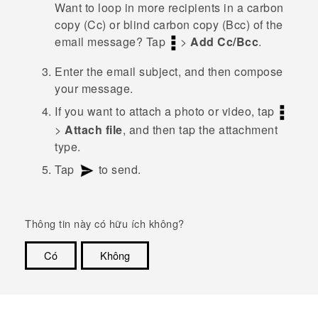
Want to loop in more recipients in a carbon
copy (Cc) or blind carbon copy (Bcc) of the
email message? Tap
>
Add Cc/Bcc
.
Enter the email subject, and then compose
your message.
If you want to attach a photo or video, tap
>
Attach file
, and then tap the attachment
type.
Tap
to send.
Thông tin này có hữu ích không?
Có
Không
Cám ơn!