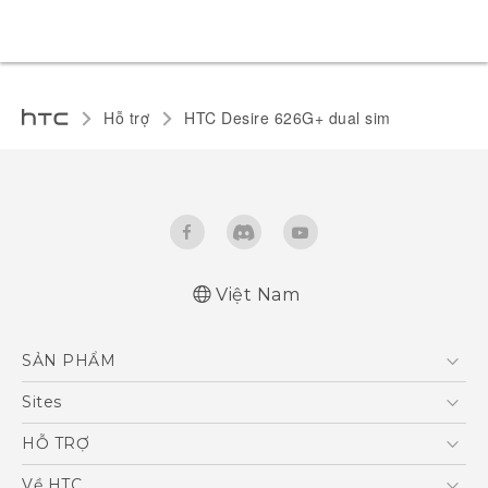
Hỗ trợ
HTC Desire 626G+ dual sim‎
Việt Nam
English - Quick start guide
SẢN PHẨM
English - User manual
5G
Sites
Điện Thoại Thông Minh
HTC Dev
HỖ TRỢ
VIVE
HTC Research
Trung tâm hỗ trợ
Về HTC